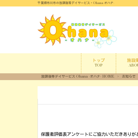
千葉県市川市の放課後等デイサービス・Ohana-オハナ-
トップ
施設
TOP
ABO
放課後等デイサービス Ohana -オハナ- HOME
>
お知らせ
保護者評価表アンケートにご協力いただきありが