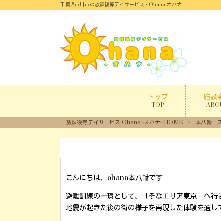
千葉県市川市の放課後等デイサービス・Ohana-オハナ-
トップ
施設
TOP
ABO
放課後等デイサービス Ohana -オハナ- HOME
>
本八幡 
こんにちは、ohana本八幡です
避難訓練の一環として、「そなエリア東京」へ行
地震が起きた後の街の様子を再現した体験を通し