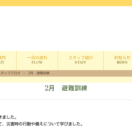
案内
一日の流れ
スタッフ紹介
お知らせ
UT
FLOW
STAFF
NEWS
スタッフブログ
>
2月 避難訓練
2月 避難訓練
きました。
て、災害時の行動や備えについて学びました。