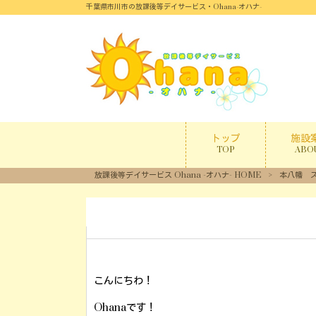
千葉県市川市の放課後等デイサービス・Ohana-オハナ-
トップ
施設
TOP
ABO
放課後等デイサービス Ohana -オハナ- HOME
>
本八幡 
こんにちわ！
Ohanaです！